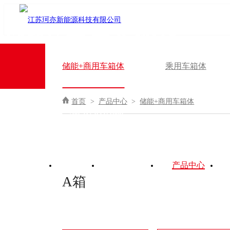
储能+商用车箱体
储能+商用车箱体
乘用车箱体
首页
>
产品中心
>
储能+商用车箱体
+86 512 83971006
首页
关于我们
产品中心
A箱