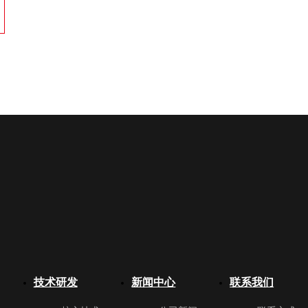
技术研发
新闻中心
联系我们