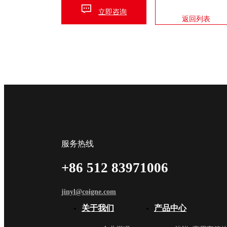
立即咨询
返回列表
服务热线
+86 512 83971006
jinyl@coigne.com
关于我们
产品中心