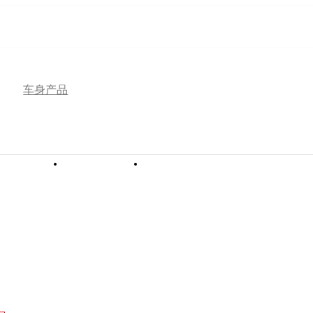
车身产品
技术研发
新闻中心
联系我们