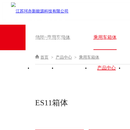
乘用车箱体
储能+商用车箱体
乘用车箱体
+86 512 83971006
首页
>
产品中心
>
乘用车箱体
首页
关于我们
产品中心
ES11箱体